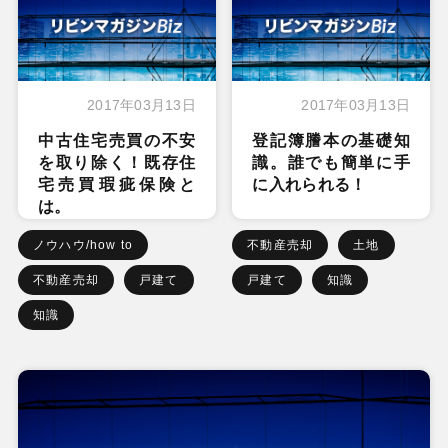
2017年03月13日
2017年03月13日
中古住宅売買の不安
登記簿謄本の基礎知
を取り除く！既存住
識。誰でも簡単に手
宅売買瑕疵保険と
に入れられる！
は。
ノウハウ/how to
不動産売却
土地
不動産売却
戸建て
戸建て
知識
知識