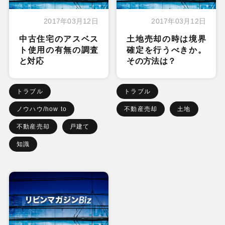
2017年03月12日
2017年03月12日
中古住宅のアスベス
土地売却の時は境界
ト使用の有無の調査
確定を行うべきか。
と対応
その方法は？
トラブル
トラブル
ノウハウ/how to
不動産売却
土地
不動産売却
戸建て
知識