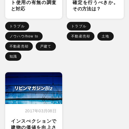
ト使用の有無の調査
確定を行うべきか。
と対応
その方法は？
トラブル
トラブル
ノウハウ/how to
不動産売却
土地
不動産売却
戸建て
知識
2017年03月08日
インスぺクションで
建物の価値を向上さ