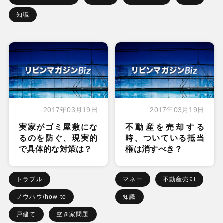
知識
2017年03月19日
2017年03月19日
実家がゴミ屋敷にな
不動産を売却する
るのを防ぐ、現実的
時、ついている抵当
で具体的な対策は？
権は消すべき？
トラブル
マネー
不動産売却
ノウハウ/how to
知識
戸建て
空き家問題