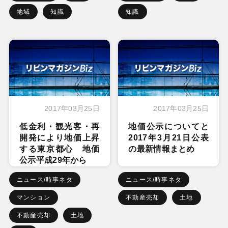
地域
知識
知識
2017年03月25日
2017年03月25日
低金利・観光客・再
地価公示についてと
開発により地価上昇
2017年3月21日公表
する東京都心 地価
の最新情報まとめ
公示平成29年から
ニュース/時事ネタ
ニュース/時事ネタ
マンション
不動産売却
土地
不動産売却
土地