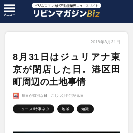
2018年8月31日
8月31日はジュリアナ東
京が閉店した日。港区田
町周辺の土地事情
毎日が特別な日！こじつけ住宅記念日
ニュース/時事ネタ
地域
知識