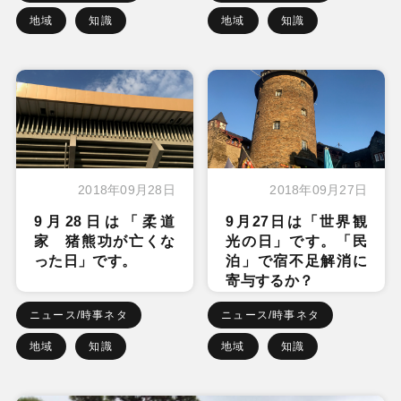
地域
知識
地域
知識
2018年09月28日
2018年09月27日
9月28日は「柔道
9月27日は「世界観
家 猪熊功が亡くな
光の日」です。「民
った日」です。
泊」で宿不足解消に
寄与するか？
ニュース/時事ネタ
ニュース/時事ネタ
地域
知識
地域
知識