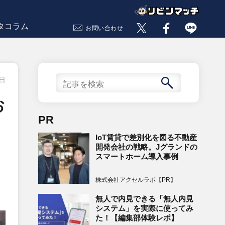
タコラム
お問い合わせ
7日
お
PR
IoT賃貸で差別化を図る不動産
開発会社の戦略。Jグランドの
スマートホーム導入事例
株式会社アクセルラボ【PR】
無人で内見できる「無人内見
システム」を実際に使ってみ
た！【編集部体験レポ】