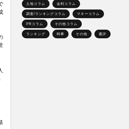
で
土地コラム
金利コラム
成
調査/ランキングコラム
マネーコラム
PRコラム
その他コラム
ランキング
時事
その他
書評
の
世
人
」
基