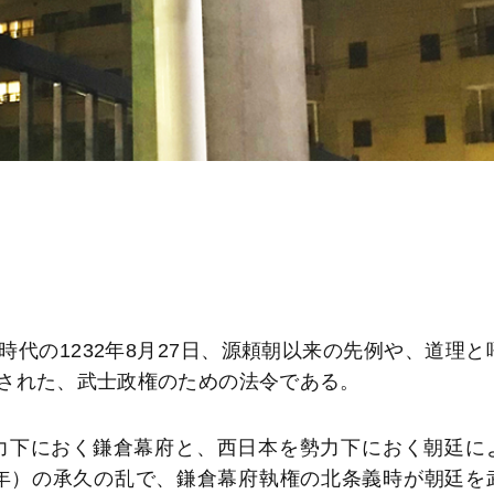
。
代の1232年8月27日、源頼朝以来の先例や、道理と
された、武士政権のための法令である。
勢力下におく鎌倉幕府と、西日本を勢力下におく朝廷に
3年）の承久の乱で、鎌倉幕府執権の北条義時が朝廷を