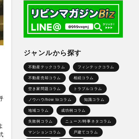
ジャンルから探す
不動産テックコラム
フィンテックコラム
不動産売却コラム
相続コラム
空き家問題コラム
トラブルコラム
呼
ノウハウ/how toコラム
知識コラム
地域コラム
成功例コラム
失敗例コラム
ニュース/時事ネタコラム
よ
マンションコラム
戸建てコラム
武