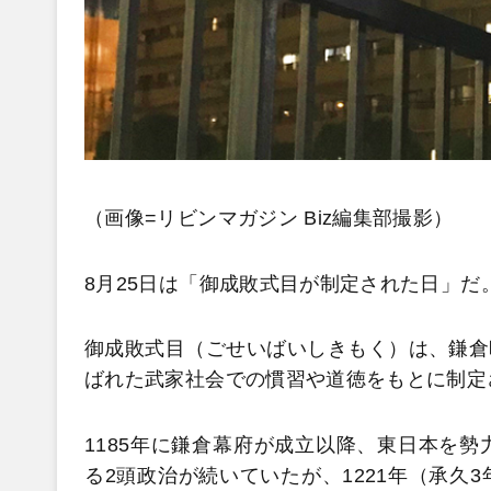
（画像=リビンマガジン Biz編集部撮影）
8月25日は「御成敗式目が制定された日」だ
御成敗式目（ごせいばいしきもく）は、鎌倉時
ばれた武家社会での慣習や道徳をもとに制定
1185年に鎌倉幕府が成立以降、東日本を
る2頭政治が続いていたが、1221年（承久