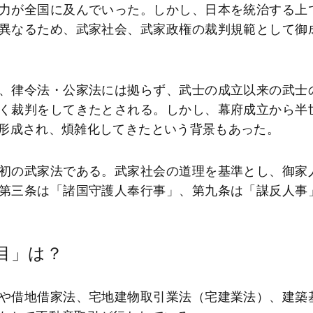
力が全国に及んでいった。しかし、日本を統治する上
異なるため、武家社会、武家政権の裁判規範として御
、律令法・公家法には拠らず、武士の成立以来の武士
く裁判をしてきたとされる。しかし、幕府成立から半
形成され、煩雑化してきたという背景もあった。
初の武家法である。武家社会の道理を基準とし、御家
第三条は「諸国守護人奉行事」、第九条は「謀反人事
目」は？
や借地借家法、宅地建物取引業法（宅建業法）、建築