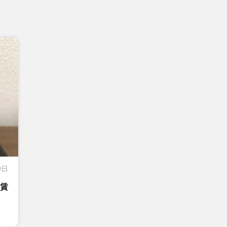
9日
る賃