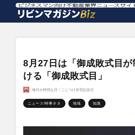
8月27日は「御成敗式目
ける「御成敗式目」
毎日が特別な日！こじつけ住宅記念日
ニュース/時事ネタ
地域
知識