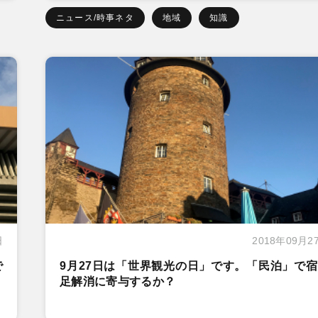
ニュース/時事ネタ
地域
知識
日
2018年09月2
で
9月27日は「世界観光の日」です。「民泊」で
足解消に寄与するか？