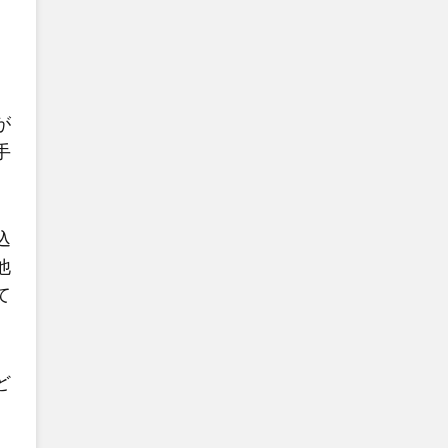
が
手
込
他
て
ど