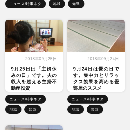
ニュース/時事ネタ
地域
知識
2018年09月25日
2018年09月24日
9月25日は「主婦休
9月24日は畳の日で
みの日」です。夫の
す。集中力とリラッ
収入を超える主婦不
クス効果を高める畳
動産投資
部屋のススメ
ニュース/時事ネタ
ニュース/時事ネタ
地域
知識
地域
知識