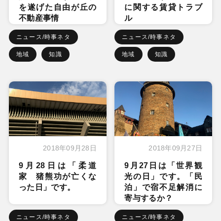
を遂げた自由が丘の
に関する賃貸トラブ
不動産事情
ル
ニュース/時事ネタ
ニュース/時事ネタ
地域
知識
地域
知識
2018年09月28日
2018年09月27日
9月28日は「柔道
9月27日は「世界観
家 猪熊功が亡くな
光の日」です。「民
った日」です。
泊」で宿不足解消に
寄与するか？
ニュース/時事ネタ
ニュース/時事ネタ