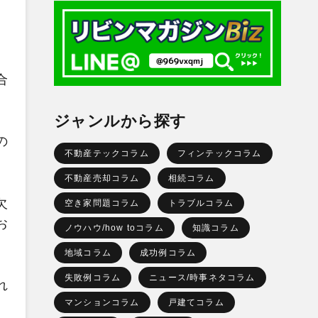
合
ジャンルから探す
の
不動産テックコラム
フィンテックコラム
不動産売却コラム
相続コラム
欠
空き家問題コラム
トラブルコラム
お
ノウハウ/how toコラム
知識コラム
地域コラム
成功例コラム
失敗例コラム
ニュース/時事ネタコラム
れ
マンションコラム
戸建てコラム