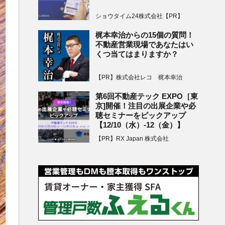
ショウタイム24株式会社【PR】
梶本幸治からの15個の質問！
不動産営業現場であなたはい
くつ当てはまりますか？
【PR】株式会社レコ 梶本幸治
第6回不動産テック EXPO［東
京]開催！注目の出展企業や必
聴セミナーをピックアップ
【12/10（水）-12（金）】
【PR】RX Japan 株式会社