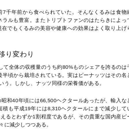
前7千年前から食べられていた。そんなくるみは食物
ネラルも豊富。またトリプトファンのはたらきによっ
現在でもくるみの美容や健康への効果はよく取り上げ
移り変わり
して全体の収穫量のうち約80%ものシェアを誇るのは
代後半頃から栽培されている。実はピーナッツはその名
いう。しかし、ナッツ同様の栄養価がある。
和40年頃には66,500ヘクタールあったが、輸入な
も平成19年には8,310ヘクタールにまで減少して
えるとわずか1割程度であるが、その貴重な国内産ピ
々に減少しつつある。