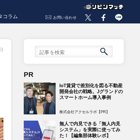
タコラム
お問い合わせ
2日
PR
IoT賃貸で差別化を図る不動産
開発会社の戦略。Jグランドの
スマートホーム導入事例
株式会社アクセルラボ【PR】
無人で内見できる「無人内見
システム」を実際に使ってみ
た！【編集部体験レポ】