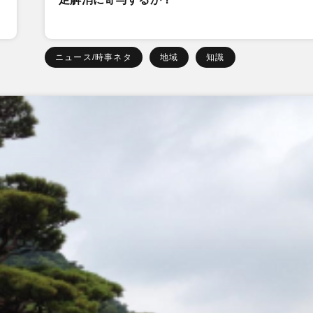
ニュース/時事ネタ
地域
知識