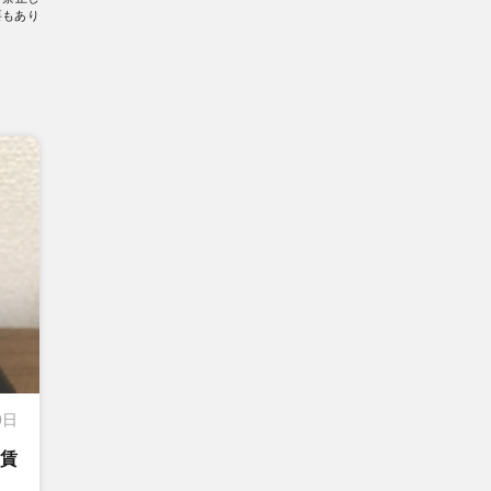
要もあり
9日
る賃