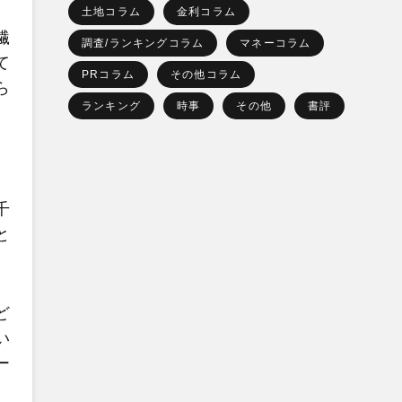
土地コラム
金利コラム
繊
調査/ランキングコラム
マネーコラム
て
PRコラム
その他コラム
ら
ランキング
時事
その他
書評
千
と
ど
い
ー