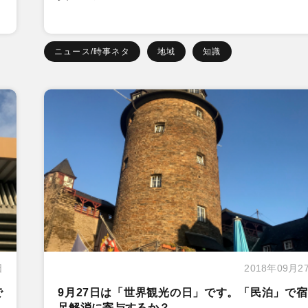
ニュース/時事ネタ
地域
知識
日
2018年09月2
で
9月27日は「世界観光の日」です。「民泊」で
足解消に寄与するか？