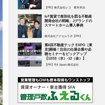
【PR】株式会社レコ 梶本幸治
IoT賃貸で差別化を図る不動産
開発会社の戦略。Jグランドの
スマートホーム導入事例
株式会社アクセルラボ【PR】
第6回不動産テック EXPO［東
京]開催！注目の出展企業や必
聴セミナーをピックアップ
【12/10（水）-12（金）】
【PR】RX Japan 株式会社