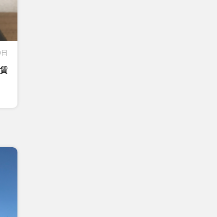
9日
る賃