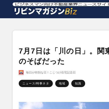
7月7日は「川の日」。関
のそばだった
毎日が特別な日！こじつけ住宅記念日
ニュース/時事ネタ
地域
知識