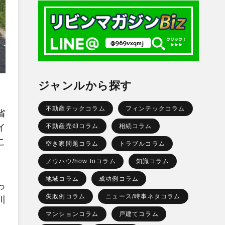
ジャンルから探す
不動産テックコラム
フィンテックコラム
省
不動産売却コラム
相続コラム
イ
こ
空き家問題コラム
トラブルコラム
ノウハウ/how toコラム
知識コラム
地域コラム
成功例コラム
っ
失敗例コラム
ニュース/時事ネタコラム
川
マンションコラム
戸建てコラム