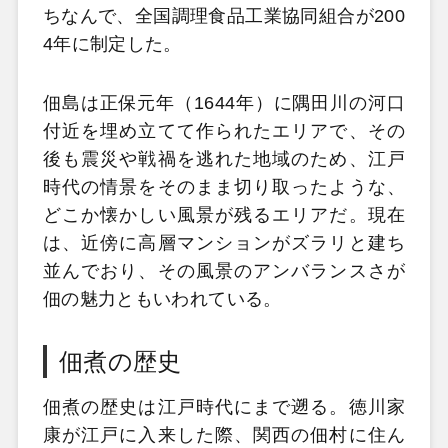
ちなんで、全国調理食品工業協同組合が200
4年に制定した。
佃島は正保元年（1644年）に隅田川の河口
付近を埋め立てて作られたエリアで、その
後も震災や戦禍を逃れた地域のため、江戸
時代の情景をそのまま切り取ったような、
どこか懐かしい風景が残るエリアだ。現在
は、近傍に高層マンションがズラリと建ち
並んでおり、その風景のアンバランスさが
佃の魅力ともいわれている。
佃煮の歴史
佃煮の歴史は江戸時代にまで遡る。徳川家
康が江戸に入来した際、関西の佃村に住ん