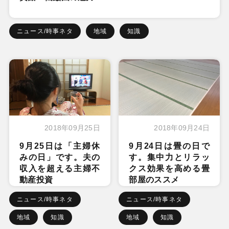
ニュース/時事ネタ
地域
知識
2018年09月25日
2018年09月24日
9月25日は「主婦休
9月24日は畳の日で
みの日」です。夫の
す。集中力とリラッ
収入を超える主婦不
クス効果を高める畳
動産投資
部屋のススメ
ニュース/時事ネタ
ニュース/時事ネタ
地域
知識
地域
知識