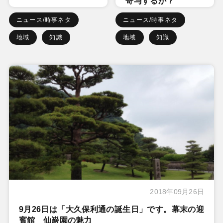
寄与するか？
ニュース/時事ネタ
ニュース/時事ネタ
地域
知識
地域
知識
2018年09月26日
9月26日は「大久保利通の誕生日」です。幕末の迎
賓館 仙巌園の魅力