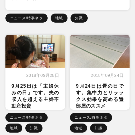
ニュース/時事ネタ
地域
知識
2018年09月25日
2018年09月24日
9月25日は「主婦休
9月24日は畳の日で
みの日」です。夫の
す。集中力とリラッ
収入を超える主婦不
クス効果を高める畳
動産投資
部屋のススメ
ニュース/時事ネタ
ニュース/時事ネタ
地域
知識
地域
知識