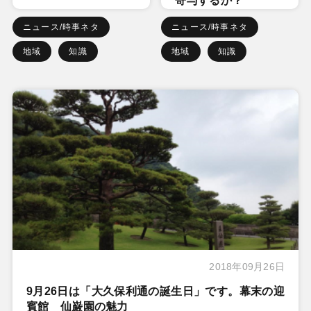
寄与するか？
ニュース/時事ネタ
ニュース/時事ネタ
地域
知識
地域
知識
2018年09月26日
9月26日は「大久保利通の誕生日」です。幕末の迎
賓館 仙巌園の魅力