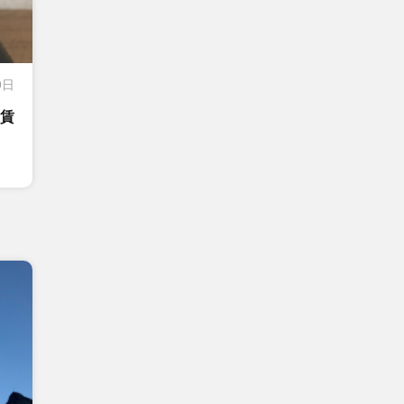
9日
る賃