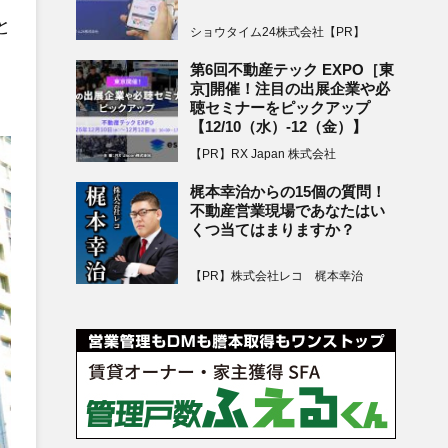
と
ショウタイム24株式会社【PR】
第6回不動産テック EXPO［東
京]開催！注目の出展企業や必
聴セミナーをピックアップ
【12/10（水）-12（金）】
【PR】RX Japan 株式会社
梶本幸治からの15個の質問！
不動産営業現場であなたはい
くつ当てはまりますか？
【PR】株式会社レコ 梶本幸治