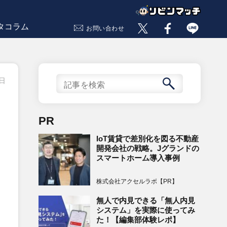
タコラム
お問い合わせ
8日
PR
IoT賃貸で差別化を図る不動産
開発会社の戦略。Jグランドの
スマートホーム導入事例
株式会社アクセルラボ【PR】
無人で内見できる「無人内見
システム」を実際に使ってみ
た！【編集部体験レポ】