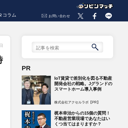
タコラム
お問い合わせ
4日
時
PR
IoT賃貸で差別化を図る不動産
開発会社の戦略。Jグランドの
スマートホーム導入事例
株式会社アクセルラボ【PR】
梶本幸治からの15個の質問！
不動産営業現場であなたはい
くつ当てはまりますか？