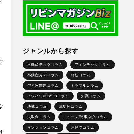
く
ジャンルから探す
対
不動産テックコラム
フィンテックコラム
不動産売却コラム
相続コラム
空き家問題コラム
トラブルコラム
ノウハウ/how toコラム
知識コラム
な
地域コラム
成功例コラム
失敗例コラム
ニュース/時事ネタコラム
マンションコラム
戸建てコラム
げ