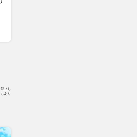
り
を禁止し
要もあり