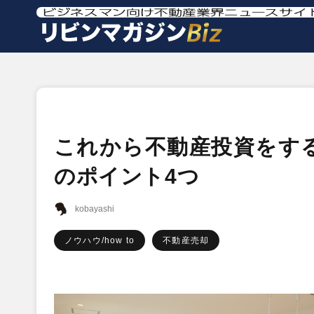
これから不動産投資をす
のポイント4つ
kobayashi
ノウハウ/how to
不動産売却