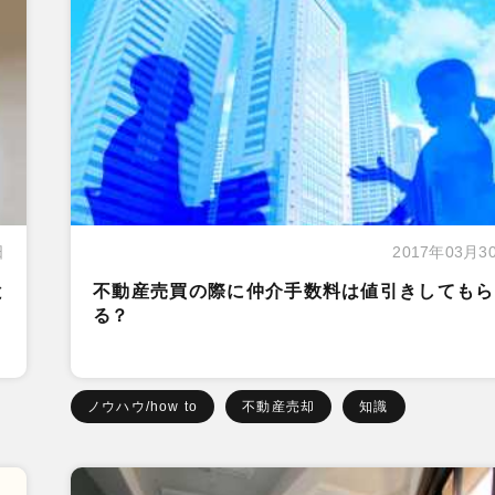
日
2017年03月3
と
不動産売買の際に仲介手数料は値引きしてもら
る？
ノウハウ/how to
不動産売却
知識