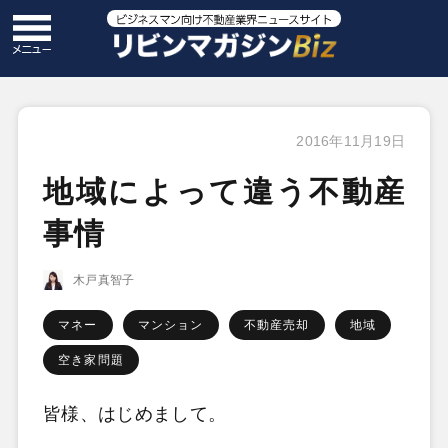
2016年11月19日
地域によって違う不動産
事情
木戸真智子
マネー
マンション
不動産売却
地域
空き家問題
皆様、はじめまして。