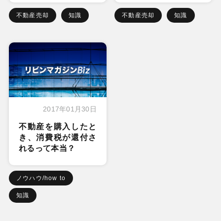
不動産売却
知識
不動産売却
知識
2017年01月30日
不動産を購入したと
き、消費税が還付さ
れるって本当？
ノウハウ/how to
知識