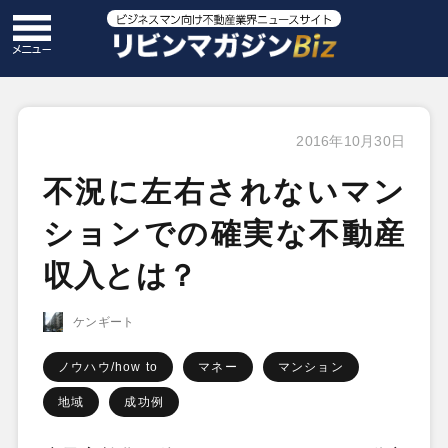
2016年10月30日
不況に左右されないマン
ションでの確実な不動産
収入とは？
ケンギート
ノウハウ/how to
マネー
マンション
地域
成功例