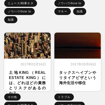
ニュース/時事ネタ
ノウハウ/how to
ノウハウ/how to
マネー
知識
知識
2017年03月16日
2017年03月06日
土地KING（REAL
タックスヘイブンや
ESTATE KING）に
リタイアビザという
は、どれほどの責務
海外生活や移住
とリスクがあるの
か？
その他
トラブル