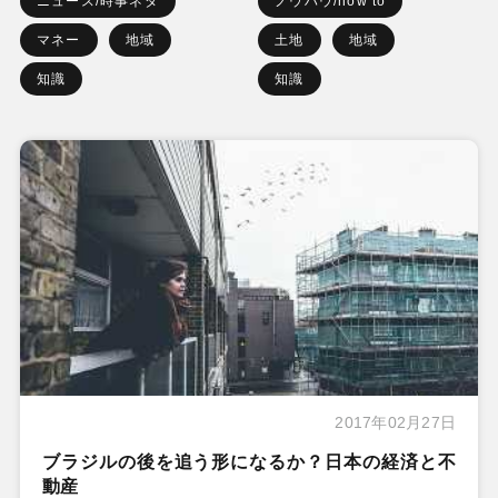
ニュース/時事ネタ
ノウハウ/how to
マネー
地域
土地
地域
知識
知識
2017年02月27日
ブラジルの後を追う形になるか？日本の経済と不
動産