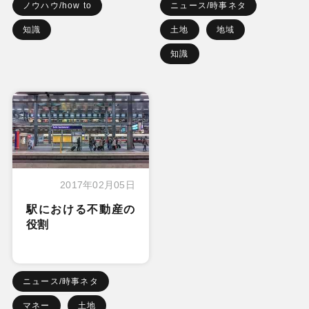
ノウハウ/how to
ニュース/時事ネタ
知識
土地
地域
知識
2017年02月05日
駅における不動産の
役割
ニュース/時事ネタ
マネー
土地