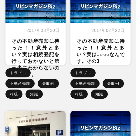
2017年03月30日
2017年02月22日
その不動産売却に待
その不動産売却に待
った！！意外と多
った！！意外と多
い？実は相続登記を
い？実は○○○○なんで
行っておかないと第
す。その3
三者にわからないの
トラブル
トラブル
です。。。
不動産売却
失敗例
不動産売却
失敗例
相続
知識
相続
知識