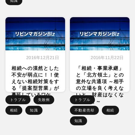
知識
2016年12月21日
2016年11月22日
相続への漠然とした
「相続・事業承継」
不安が弱点に！！使
と「北方領土」との
えない相続対策をす
意外な共通項 ～相手
る「提案型営業」が
の立場を良く考えな
蔓延しているワケ
いと、財産はなくな
トラブル
失敗例
トラブル
っていく～
相続
知識
不動産売却
相続
知識