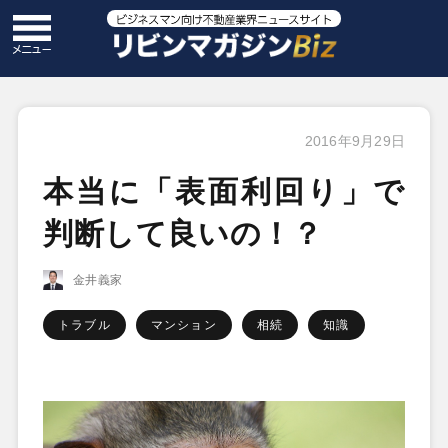
2016年9月29日
本当に「表面利回り」で
判断して良いの！？
金井義家
トラブル
マンション
相続
知識