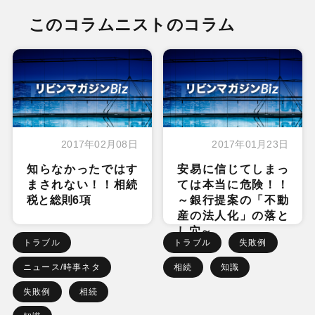
このコラムニストのコラム
2017年02月08日
2017年01月23日
知らなかったではす
安易に信じてしまっ
まされない！！相続
ては本当に危険！！
税と総則6項
～銀行提案の「不動
産の法人化」の落と
し穴～
トラブル
トラブル
失敗例
ニュース/時事ネタ
相続
知識
失敗例
相続