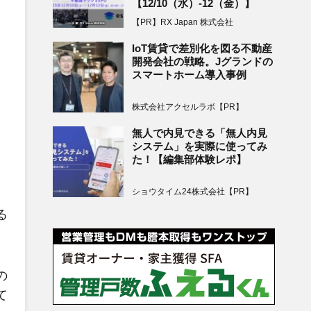
【12/10（水）-12（金）】
【PR】RX Japan 株式会社
IoT賃貸で差別化を図る不動産
開発会社の戦略。Jグランドの
スマートホーム導入事例
株式会社アクセルラボ【PR】
無人で内見できる「無人内見
システム」を実際に使ってみ
た！【編集部体験レポ】
ショウタイム24株式会社【PR】
る
の
て