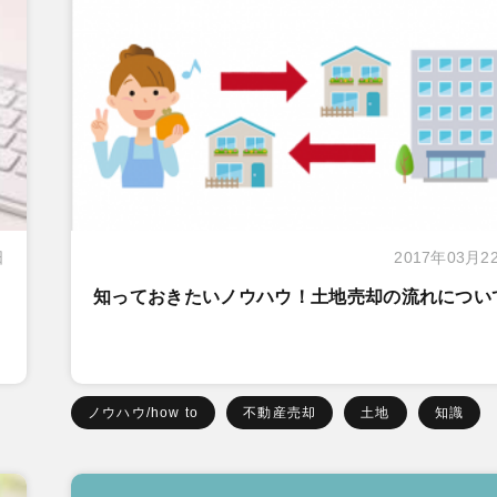
日
2017年03月2
知っておきたいノウハウ！土地売却の流れについ
ノウハウ/how to
不動産売却
土地
知識