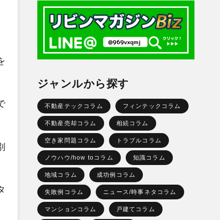
を
ジャンルから探す
で
不動産テックコラム
フィンテックコラム
不動産売却コラム
相続コラム
空き家問題コラム
トラブルコラム
別
ノウハウ/how toコラム
知識コラム
地域コラム
成功例コラム
タ
失敗例コラム
ニュース/時事ネタコラム
マンションコラム
戸建てコラム