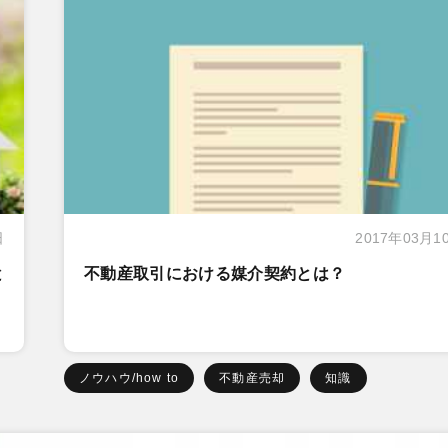
日
2017年03月1
と
不動産取引における媒介契約とは？
ノウハウ/how to
不動産売却
知識