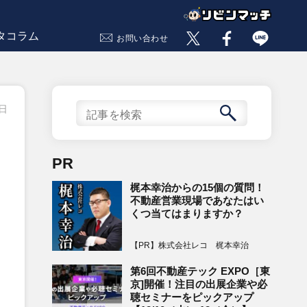
タコラム
お問い合わせ
9日
PR
梶本幸治からの15個の質問！
不動産営業現場であなたはい
くつ当てはまりますか？
【PR】株式会社レコ 梶本幸治
第6回不動産テック EXPO［東
京]開催！注目の出展企業や必
聴セミナーをピックアップ