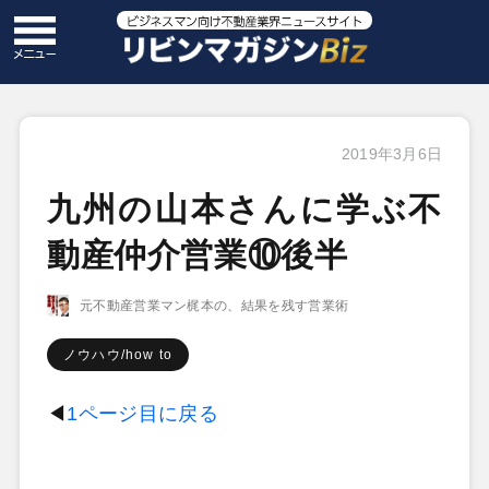
2019年3月6日
九州の山本さんに学ぶ不
動産仲介営業⑩後半
元不動産営業マン梶本の、結果を残す営業術
ノウハウ/how to
◀
1ページ目に戻る