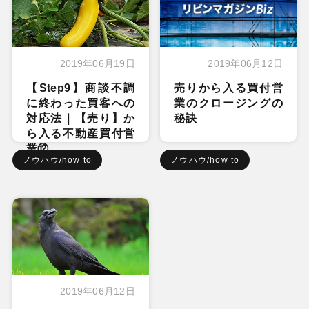
2019年06月19日
2019年06月12日
【Step9】商談不調
売りから入る買付営
に終わった買客への
業のクロージングの
対応法｜【売り】か
秘訣
ら入る不動産買付営
業⑫
ノウハウ/how to
ノウハウ/how to
2019年06月12日