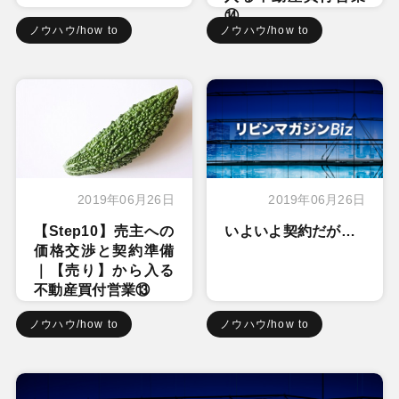
⑭
ノウハウ/how to
ノウハウ/how to
2019年06月26日
2019年06月26日
【Step10】売主への
いよいよ契約だが…
価格交渉と契約準備
｜【売り】から入る
不動産買付営業⑬
ノウハウ/how to
ノウハウ/how to