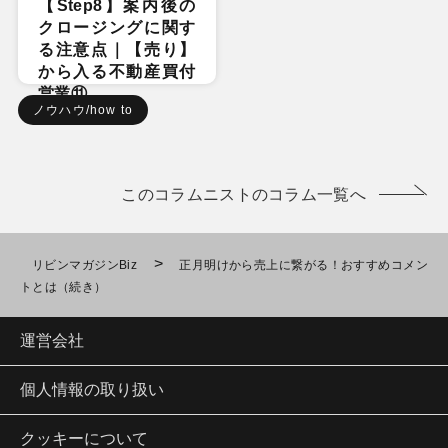
【Step8】案内後の
クロージングに関す
る注意点｜【売り】
から入る不動産買付
営業⑪
ノウハウ/how to
このコラムニストのコラム一覧へ
>
リビンマガジンBiz
正月明けから売上に繋がる！おすすめコメン
トとは（続き）
運営会社
個人情報の取り扱い
クッキーについて