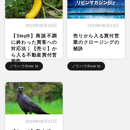
2019年06月19日
2019年06月12日
【Step9】商談不調
売りから入る買付営
に終わった買客への
業のクロージングの
対応法｜【売り】か
秘訣
ら入る不動産買付営
業⑫
ノウハウ/how to
ノウハウ/how to
2019年06月12日