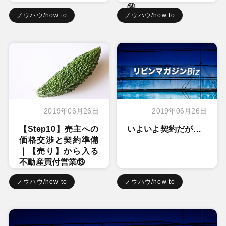
⑭
ノウハウ/how to
ノウハウ/how to
2019年06月26日
2019年06月26日
【Step10】売主への
いよいよ契約だが…
価格交渉と契約準備
｜【売り】から入る
不動産買付営業⑬
ノウハウ/how to
ノウハウ/how to