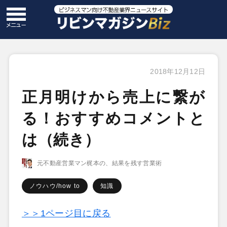
2018年12月12日
正月明けから売上に繋が
る！おすすめコメントと
は（続き）
元不動産営業マン梶本の、結果を残す営業術
ノウハウ/how to
知識
＞＞1ページ目に戻る