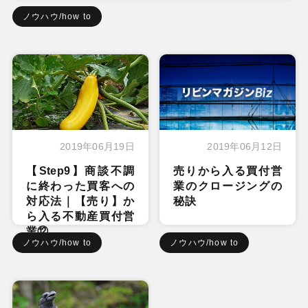
ノウハウ/how to
2019年06月19日
2019年06月12日
【Step9】商談不調
売りから入る買付営
に終わった買客への
業のクロージングの
対応法｜【売り】か
秘訣
ら入る不動産買付営
業⑫
ノウハウ/how to
ノウハウ/how to