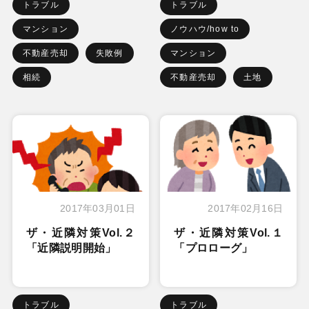
トラブル
トラブル
マンション
ノウハウ/how to
不動産売却
失敗例
マンション
相続
不動産売却
土地
2017年03月01日
2017年02月16日
ザ・近隣対策Vol.２
ザ・近隣対策Vol.１
「近隣説明開始」
「プロローグ」
トラブル
トラブル