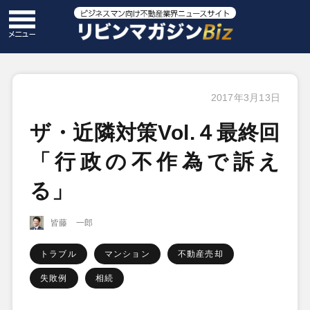
2017年3月13日
ザ・近隣対策Vol.４最終回
「行政の不作為で訴え
る」
皆藤 一郎
トラブル
マンション
不動産売却
失敗例
相続