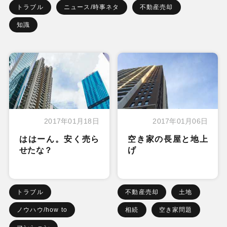
トラブル
ニュース/時事ネタ
不動産売却
知識
2017年01月18日
2017年01月06日
ははーん。安く売ら
空き家の長屋と地上
せたな？
げ
トラブル
不動産売却
土地
ノウハウ/how to
相続
空き家問題