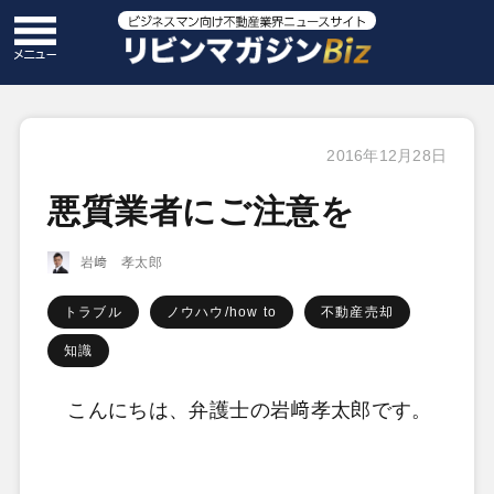
2016年12月28日
悪質業者にご注意を
岩﨑 孝太郎
トラブル
ノウハウ/how to
不動産売却
知識
こんにちは、弁護士の岩﨑孝太郎です。