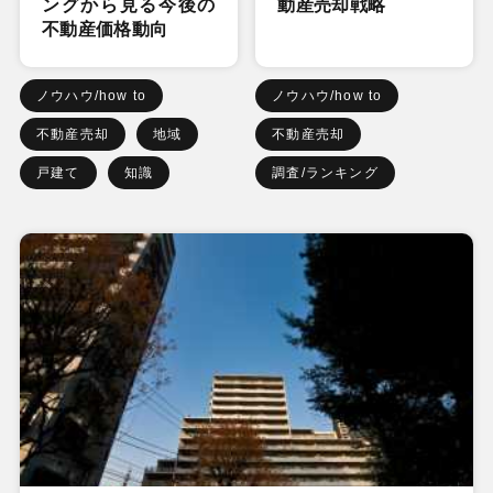
ングから見る今後の
動産売却戦略
不動産価格動向
ノウハウ/how to
ノウハウ/how to
不動産売却
地域
不動産売却
戸建て
知識
調査/ランキング