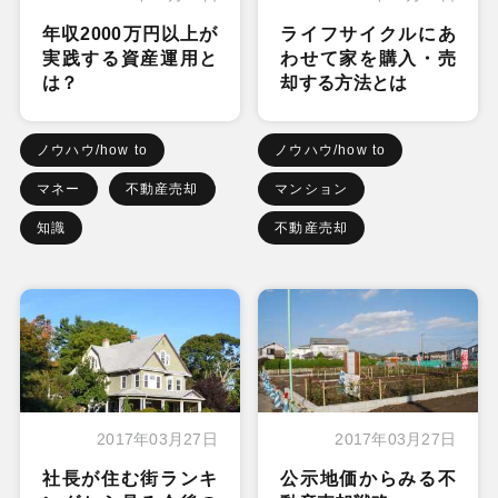
年収2000万円以上が
ライフサイクルにあ
実践する資産運用と
わせて家を購入・売
は？
却する方法とは
ノウハウ/how to
ノウハウ/how to
マネー
不動産売却
マンション
知識
不動産売却
2017年03月27日
2017年03月27日
社長が住む街ランキ
公示地価からみる不