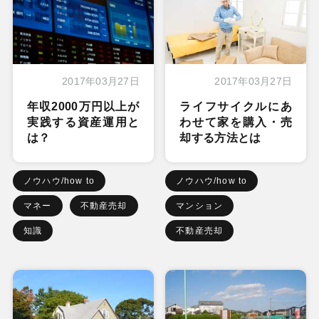
2017年03月27日
2017年03月27日
年収2000万円以上が
ライフサイクルにあ
実践する資産運用と
わせて家を購入・売
は？
却する方法とは
ノウハウ/how to
ノウハウ/how to
マネー
不動産売却
マンション
知識
不動産売却