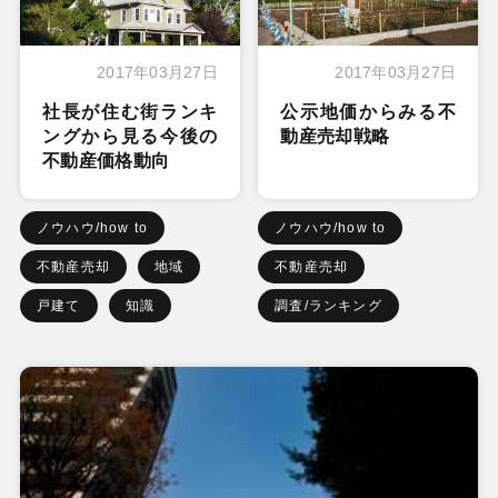
2017年03月27日
2017年03月27日
社長が住む街ランキ
公示地価からみる不
ングから見る今後の
動産売却戦略
不動産価格動向
ノウハウ/how to
ノウハウ/how to
不動産売却
地域
不動産売却
戸建て
知識
調査/ランキング