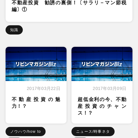
不動産投資 勧誘の裏側！〔サラリ－マン節税
編〕①
知識
2017年03月22日
2017年03月09日
不動産投資の魅
超低金利の今、不動
力！？
産投資のチャン
ス！？
ノウハウ/how to
ニュース/時事ネタ