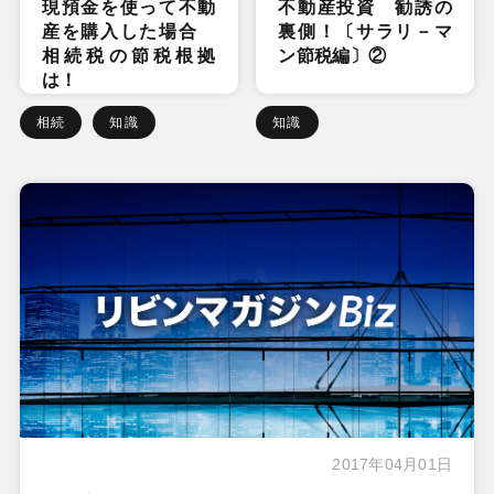
現預金を使って不動
不動産投資 勧誘の
産を購入した場合
裏側！〔サラリ－マ
相続税の節税根拠
ン節税編〕②
は！
相続
知識
知識
2017年04月01日