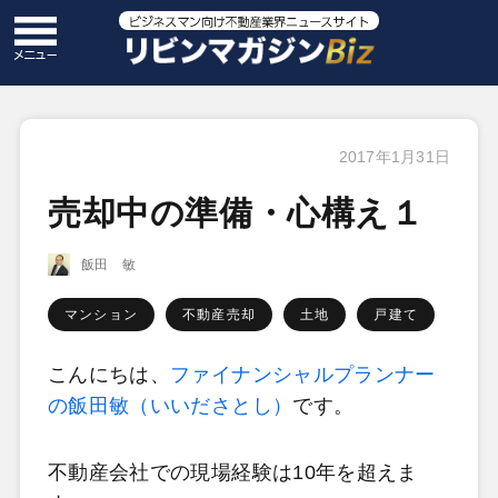
2017年1月31日
売却中の準備・心構え１
飯田 敏
マンション
不動産売却
土地
戸建て
こんにちは、
ファイナンシャルプランナー
の飯田敏（いいださとし）
です。
不動産会社での現場経験は
10
年を超えま