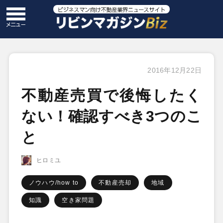
2016年12月22日
不動産売買で後悔したく
ない！確認すべき3つのこ
と
ヒロミユ
ノウハウ/how to
不動産売却
地域
知識
空き家問題