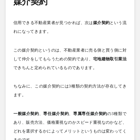
媒介契約
信用できる不動産業者が見つかれば、次は
媒介契約
という流
れになってきます。
この媒介契約というのは、不動産業者に売る側と買う側に対
して仲介をしてもらうための契約であり、
宅地建物取引業法
できちんと定められているものであります。
ちなみに、この媒介契約には
3
種類の契約方法が存在してき
ます。
一般媒介契約
、
専任媒介契約
、
専属専任媒介契約
の
3
種類で
あり、販売方法、価格重視なのかスピード重視なのかなど、
どれを選択するかによってメリットというものは変わってく
るのです。