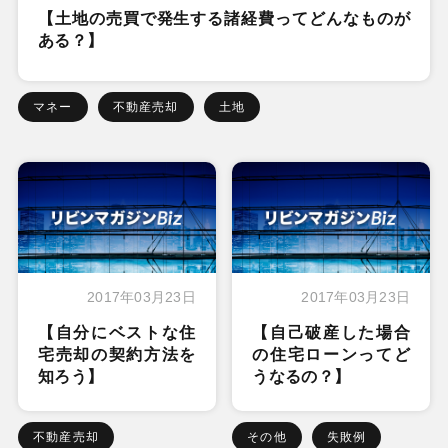
【土地の売買で発生する諸経費ってどんなものが
ある？】
マネー
不動産売却
土地
2017年03月23日
2017年03月23日
【自分にベストな住
【自己破産した場合
宅売却の契約方法を
の住宅ローンってど
知ろう】
うなるの？】
不動産売却
その他
失敗例