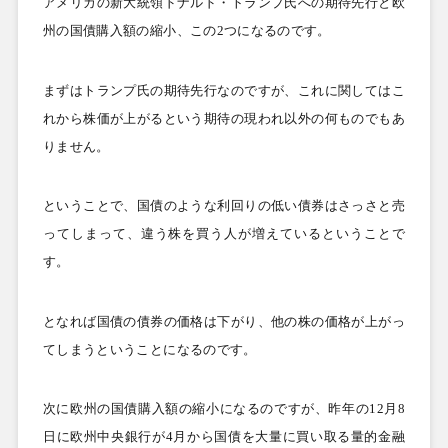
アメリカの新大統領ドナルド・トランプ氏への期待先行と欧
州の国債購入額の縮小、この
2
つになるのです。
まずはトランプ氏の期待先行なのですが、これに関してはこ
れから株価が上がるという期待の現われ以外の何ものでもあ
りません。
ということで、国債のような利回りの低い債券はさっさと売
ってしまって、違う株を買う人が増えているということで
す。
となれば国債の債券の価格は下がり、他の株の価格が上がっ
てしまうということになるのです。
次に欧州の国債購入額の縮小になるのですが、昨年の
12
月
8
日に欧州中央銀行が
4
月から国債を大量に買い取る量的金融