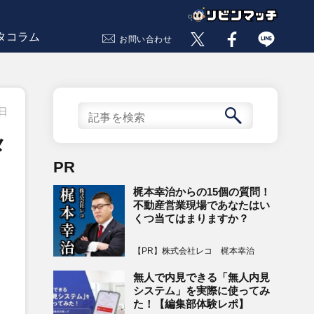
タコラム
お問い合わせ
3日
メ
PR
梶本幸治からの15個の質問！
不動産営業現場であなたはい
くつ当てはまりますか？
【PR】株式会社レコ 梶本幸治
無人で内見できる「無人内見
システム」を実際に使ってみ
た！【編集部体験レポ】