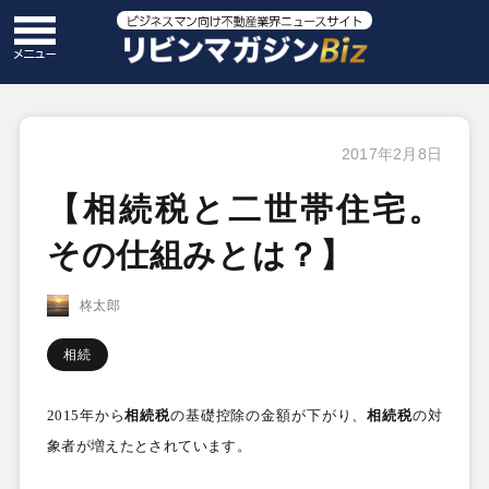
2017年2月8日
【相続税と二世帯住宅。
その仕組みとは？】
柊太郎
相続
2015
年から
相続税
の基礎控除の金額が下がり、
相続税
の対
象者が増えたとされています。