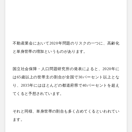
不動産業会において
2020
年問題のリスクの一つに、高齢化
と単身世帯の増加というものがあります。
国立社会保障・人口問題研究所の発表によると、
2020
年に
は
65
歳以上の世帯主の割合が全国で
30
パーセント以上とな
り、
2035
年にはほとんどの都道府県で
40
パーセントを超え
てくると予想されています。
それと同様、単身世帯の割合も多く占めてくるといわれてい
ます。