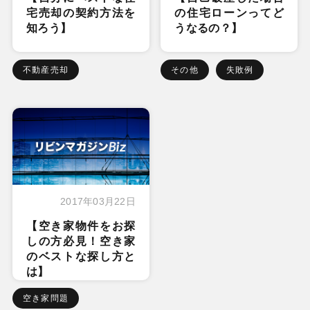
宅売却の契約方法を
の住宅ローンってど
知ろう】
うなるの？】
不動産売却
その他
失敗例
2017年03月22日
【空き家物件をお探
しの方必見！空き家
のベストな探し方と
は】
空き家問題