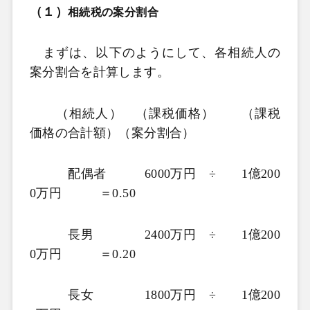
（１）
相続税の案分割合
まずは、以下のようにして、各相続人の
案分割合を計算します。
（相続人） （課税価格） （課税
価格の合計額）（案分割合）
配偶者
6000
万円 ÷
1
億
200
0
万円 ＝
0.50
長男
2400
万円 ÷
1
億
200
0
万円 ＝
0.20
長女
1800
万円 ÷
1
億
200