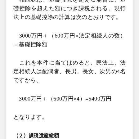
礎控除を超えた額につき課税される。現行
法上の基礎控除の計算は次のとおりです。
3000
万円＋（
600
万円×法定相続人の数）
＝基礎控除額
これを本件に当てはめると、民法上、法
定相続人は配偶者、長男、長女、次男の
4
名
ですから、
3000
万円＋（
600
万円×
4
）
=5400
万円
となります。
（２）
課税遺産総額