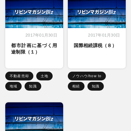
2017年01月30日
2017年01月30日
都市計画に基づく用
国際相続課税（８）
途制限（１）
不動産売却
土地
ノウハウ/how to
地域
知識
相続
知識