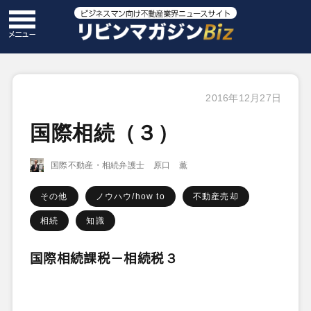
2016年12月27日
国際相続（３）
国際不動産・相続弁護士 原口 薫
その他
ノウハウ/how to
不動産売却
相続
知識
国際相続課税－相続税
３