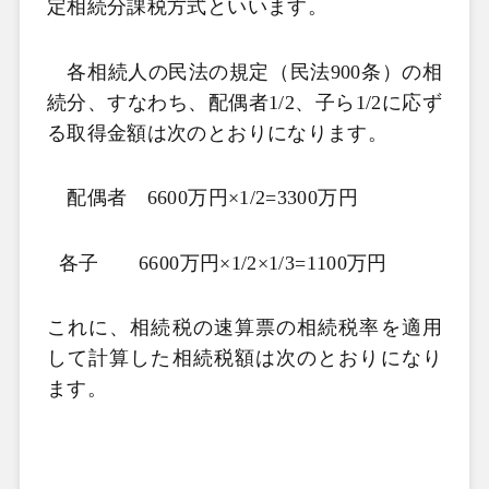
定相続分課税方式といいます。
各相続人の民法の規定（民法
900
条）の相
続分、すなわち、配偶者
1/2
、子ら
1/2
に応ず
る取得金額は次のとおりになります。
配偶者
6600
万円×
1/2=3300
万円
各子
6600
万円×
1/2
×
1/3=1100
万円
これに、相続税の速算票の相続税率を適用
して計算した相続税額は次のとおりになり
ます。