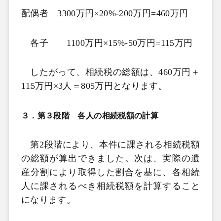
配偶者
3300
万円×
20%-200
万円
=460
万円
各子
1100
万円×
15%-50
万円
=115
万円
したがって、相続税の総額は、
460
万円＋
115
万円×
3
人＝
805
万円となります。
３．第３段階 各人の相続税額の計算
第
2
段階により、本件に課される相続税額
の総額が算出できました。次は、実際の遺
産分割により取得した割合を基に、各相続
人に課されるべき相続税額を計算すること
になります。