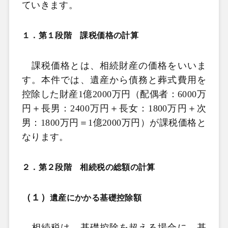
ていきます。
１．第１段階 課税価格の計算
課税価格とは、相続財産の価格をいいま
す。本件では、遺産から債務と葬式費用を
控除した財産
1
億
2000
万円（配偶者：
6000
万
円＋長男：
2400
万円＋長女：
1800
万円＋次
男：
1800
万円＝
1
億
2000
万円）
が課税価格と
なります。
２．第２段階 相続税の総額の計算
（１）
遺産にかかる基礎控除額
相続税は、基礎控除を超える場合に、基