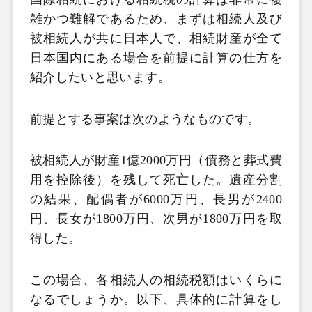
雑かつ難解であるため、まずは相続人
及び
被相続人が共に日本人で、相続財産が全て
日本国内にある場合を前提に計算の仕方を
紹介したいと思います。
前提とする事案は次のようなものです。
被相続人が財産
1
億
2000
万円（債務と葬式費
用を控除後）を残して死亡した。遺産分割
の結果、配偶者が
6000
万円、長男が
2400
円、長女が
1800
万円、次男が
1800
万円を取
得した。
この場合、各相続人の相続税額はいくらに
なるでしょうか。以下、具体的に計算をし