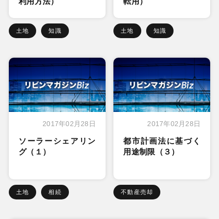
利用方法）
転用）
土地
知識
土地
知識
2017年02月28日
2017年02月28日
ソーラーシェアリン
都市計画法に基づく
グ（１）
用途制限（３）
土地
相続
不動産売却