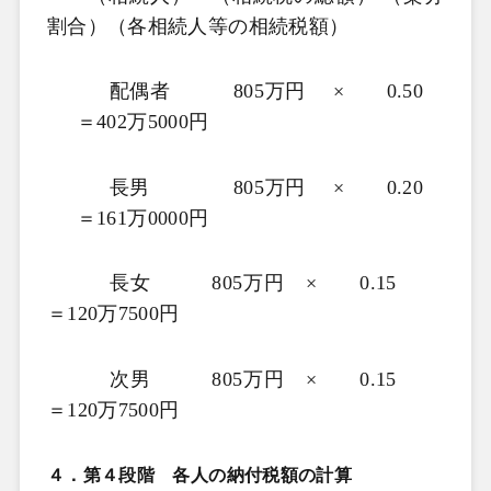
割合）（各相続人等の相続税額）
配偶者
805
万円 ×
0.50
＝
402
万
5000
円
長男
805
万円 ×
0.20
＝
161
万
0000
円
長女
805
万円 ×
0.15
＝
120
万
7500
円
次男
805
万円 ×
0.15
＝
120
万
7500
円
４．第４段階 各人の納付税額の計算