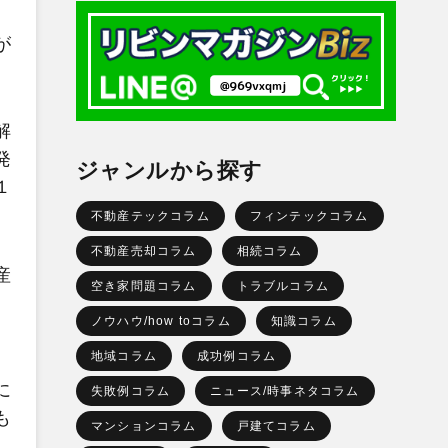
が
解
発
ジャンルから探す
１
不動産テックコラム
フィンテックコラム
不動産売却コラム
相続コラム
産
空き家問題コラム
トラブルコラム
、
ノウハウ/how toコラム
知識コラム
地域コラム
成功例コラム
に
失敗例コラム
ニュース/時事ネタコラム
も
マンションコラム
戸建てコラム
。