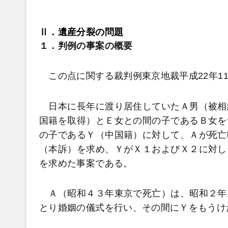
Ⅱ．遺産分裂の問題
１．判例の事案の概要
この点に関する裁判例東京地裁平成
22
年
1
日本に長年に渡り居住していたＡ男（被相
国籍を取得）とＥ女との間の子であるＢ女を
の子であるＹ（中国籍）に対して、Ａが死亡
（本訴）を求め、ＹがＸ１およびＸ２に対し
を求めた事案である。
Ａ（昭和４３年東京で死亡）は、昭和２年
とり婚姻の儀式を行い、その間にＹをもうけ