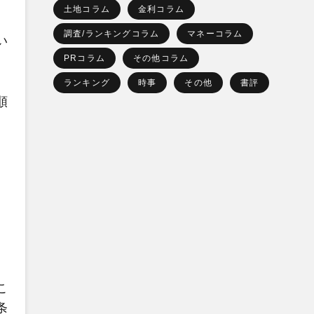
土地コラム
金利コラム
調査/ランキングコラム
マネーコラム
い
PRコラム
その他コラム
ランキング
時事
その他
書評
順
こ
条