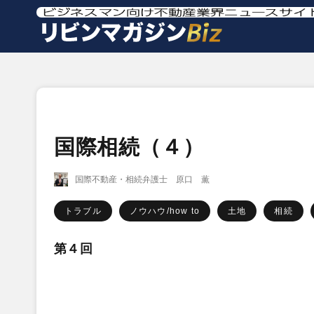
国際相続（４）
国際不動産・相続弁護士 原口 薫
トラブル
ノウハウ/how to
土地
相続
第４回