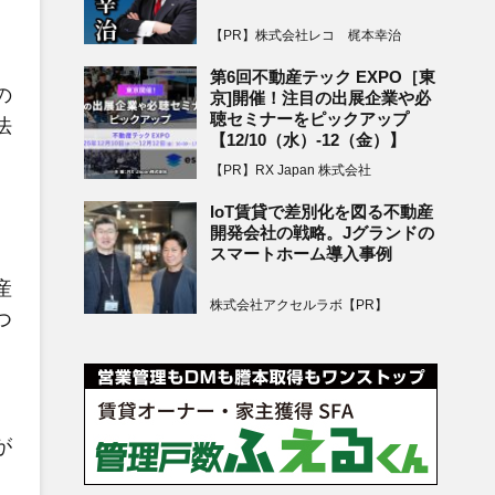
【PR】株式会社レコ 梶本幸治
第6回不動産テック EXPO［東
の
京]開催！注目の出展企業や必
聴セミナーをピックアップ
法
【12/10（水）-12（金）】
【PR】RX Japan 株式会社
IoT賃貸で差別化を図る不動産
開発会社の戦略。Jグランドの
スマートホーム導入事例
産
株式会社アクセルラボ【PR】
つ
、
が