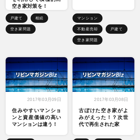
空き家対策を！
戸建て
相続
マンション
空き家問題
不動産売却
戸建て
空き家問題
2017年03月09日
2017年03月08日
住みやすいマンショ
古ぼけた空き家がよ
ンと資産価値の高い
みがえった！？次世
マンションは違う！
代で再生された家