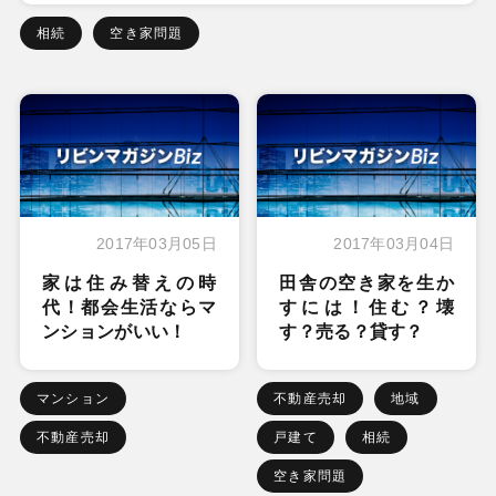
相続
空き家問題
2017年03月05日
2017年03月04日
家は住み替えの時
田舎の空き家を生か
代！都会生活ならマ
すには！住む？壊
ンションがいい！
す？売る？貸す？
マンション
不動産売却
地域
不動産売却
戸建て
相続
空き家問題