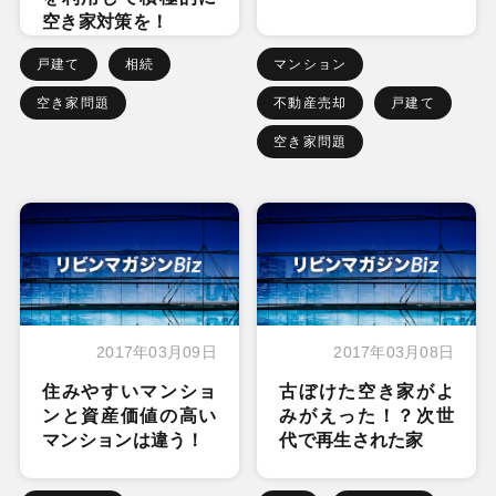
空き家対策を！
戸建て
相続
マンション
空き家問題
不動産売却
戸建て
空き家問題
2017年03月09日
2017年03月08日
住みやすいマンショ
古ぼけた空き家がよ
ンと資産価値の高い
みがえった！？次世
マンションは違う！
代で再生された家