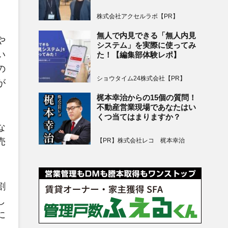
株式会社アクセルラボ【PR】
無人で内見できる「無人内見
や
システム」を実際に使ってみ
い
た！【編集部体験レポ】
の
ショウタイム24株式会社【PR】
が
梶本幸治からの15個の質問！
不動産営業現場であなたはい
くつ当てはまりますか？
な
売
【PR】株式会社レコ 梶本幸治
割
し
に