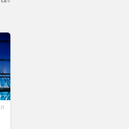
要もあり
1日