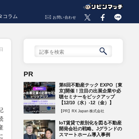
タコラム
お問い合わせ
1日
PR
第6回不動産テック EXPO［東
京]開催！注目の出展企業や必
聴セミナーをピックアップ
【12/10（水）-12（金）】
記
【PR】RX Japan 株式会社
続
IoT賃貸で差別化を図る不動産
産
開発会社の戦略。Jグランドの
スマートホーム導入事例
に