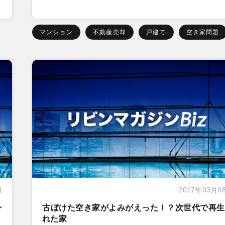
マンション
不動産売却
戸建て
空き家問題
日
2017年03月0
ン
古ぼけた空き家がよみがえった！？次世代で再生
れた家