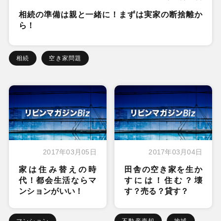
相続の準備は親と一緒に！まずは実家の断捨離か
ら！
相続
空き家問題
2017年03月05日
2017年03月04日
家は住み替えの時
田舎の空き家を生か
代！都会生活ならマ
すには！住む？壊
ンションがいい！
す？売る？貸す？
マンション
不動産売却
地域