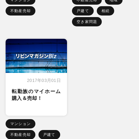
不動産売却
戸建て
相続
空き家問題
2017年03月01日
転勤族のマイホーム
購入＆売却！
マンション
不動産売却
戸建て