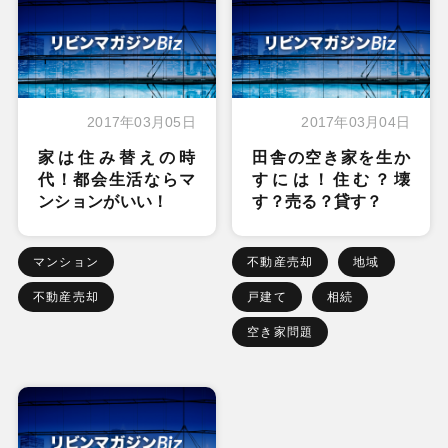
2017年03月05日
2017年03月04日
家は住み替えの時
田舎の空き家を生か
代！都会生活ならマ
すには！住む？壊
ンションがいい！
す？売る？貸す？
マンション
不動産売却
地域
不動産売却
戸建て
相続
空き家問題