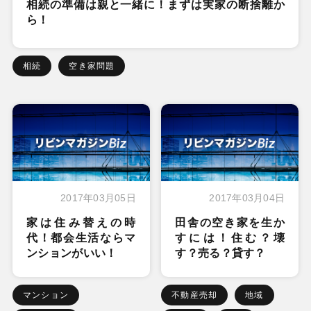
相続の準備は親と一緒に！まずは実家の断捨離か
ら！
相続
空き家問題
2017年03月05日
2017年03月04日
家は住み替えの時
田舎の空き家を生か
代！都会生活ならマ
すには！住む？壊
ンションがいい！
す？売る？貸す？
マンション
不動産売却
地域