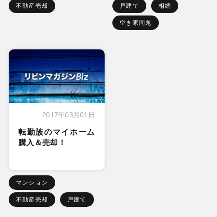
不動産売却
戸建て
相続
空き家問題
2017年03月01日
転勤族のマイホーム
購入＆売却！
マンション
不動産売却
戸建て