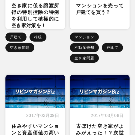
空き家に係る譲渡所
マンションを売って
得の特別控除の特例
戸建てを買う？
を利用して積極的に
空き家対策を！
戸建て
相続
マンション
空き家問題
不動産売却
戸建て
空き家問題
2017年03月09日
2017年03月08日
住みやすいマンショ
古ぼけた空き家がよ
ンと資産価値の高い
みがえった！？次世