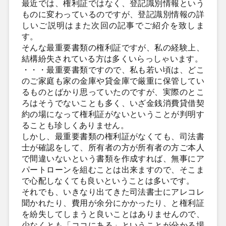
最近では、権利証ではなく、登記識別情報という
ものに変わっているのですが、登記識別情報の詳
しいご説明はまた次回の記事でご紹介を致しま
す。
そんな最重要書類の権利証ですが、私の経験上、
結構紛失されている方は多くいらっしゃいます。
・・・最重要書類ですので、私も若い頃は、どこ
のご家庭も家の金庫や貸金庫で厳重に保管してい
るものとばかり思っていたのですが、実際のとこ
ろはそうでないことも多く、いざ金銭消費貸借契
約の場になって権利証がないということが判明す
ることも珍しくありません。
しかし、最重要書類の権利証がなくても、司法書
士が確認をして、所有者の方が所有者の方ご本人
で間違いないという書類を作成すれば、無事にア
パートローンを組むことは出来ますので、そこま
で心配しなくても良いということは多いです。
それでも、いきなり出てきた司法書士にアレコレ
聞かれたり、費用が余分にかかったり、と権利証
を紛失してしまうと良いことはありませんので、
少なくとも「ココにある」ということが分かる場