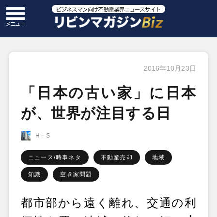
2016年10月23日
「日本の古い家」に日本
が、世界が注目する日
H－S
ニュース/時事ネタ
不動産売却
地域
知識
空き家問題
都市部から遠く離れ、交通の利