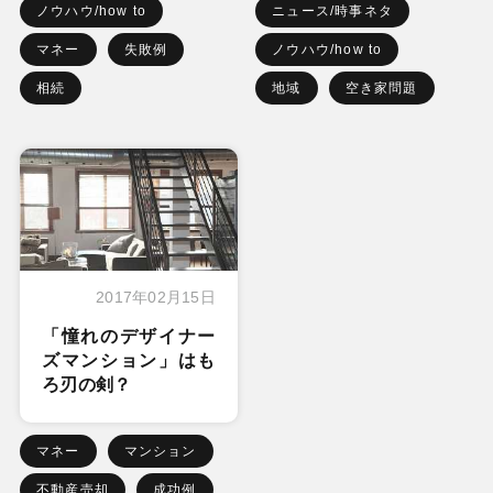
ノウハウ/how to
ニュース/時事ネタ
マネー
失敗例
ノウハウ/how to
相続
地域
空き家問題
2017年02月15日
「憧れのデザイナー
ズマンション」はも
ろ刃の剣？
マネー
マンション
不動産売却
成功例