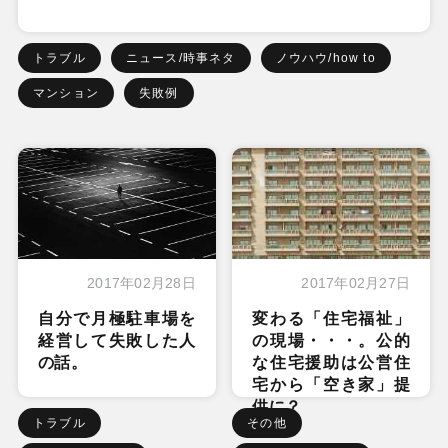
トラブル
ニュース/時事ネタ
ノウハウ/how to
マンション
失敗例
2017年02月28日
2017年02月27日
自分で月極駐車場を
変わる「住宅福祉」
経営して失敗した人
の現場・・・。公的
の話。
な住宅援助は公営住
宅から「空き家」提
供に？
トラブル
その他