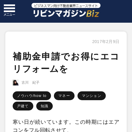
2017年2月9日
補助金申請でお得にエコ
リフォームを
古川 紀子
ノウハウ/how to
マネー
マンション
戸建て
知識
寒い日が続いています。この時期にはエア
コンをフル回転させて、