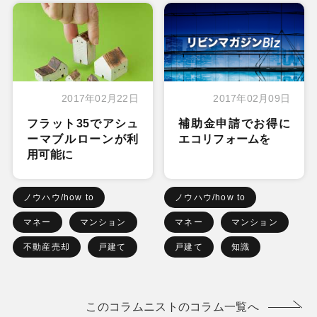
2017年02月22日
2017年02月09日
フラット35でアシュ
補助金申請でお得に
ーマブルローンが利
エコリフォームを
用可能に
ノウハウ/how to
ノウハウ/how to
マネー
マンション
マネー
マンション
不動産売却
戸建て
戸建て
知識
このコラムニストのコラム一覧へ