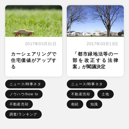
2017年03月31日
2017年03月13日
カーシェアリングで
「都市緑地法等の一
住宅価値がアップす
部を改正する法律
る
案」が閣議決定
ニュース/時事ネタ
ニュース/時事ネタ
ノウハウ/how to
不動産売却
土地
不動産売却
相続
知識
調査/ランキング