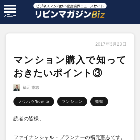
2017年3月29日
マンション購入で知って
おきたいポイント③
福元 憲志
ノウハウ/how to
マンション
知識
読者の皆様、
ファイナンシャル・プランナーの福元憲志です。