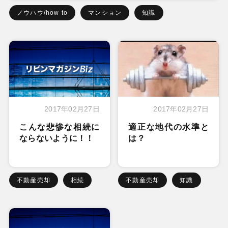
ノウハウ/how to
マンション
知識
2017年02月27日
2017年02月27日
こんな悲惨な相続に
適正な地代の水準と
ならないように！！
は？
不動産売却
相続
不動産売却
知識