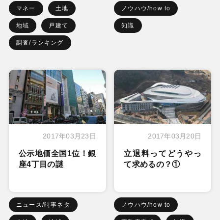
マネー
土地
ノウハウ/how to
地域
戸建て
知識
調査/ランキング
2017年03月23日
2017年03月20日
公示地価全国1位！銀
立退料ってどうやっ
座4丁目の謎
て求めるの？①
ニュース/時事ネタ
ノウハウ/how to