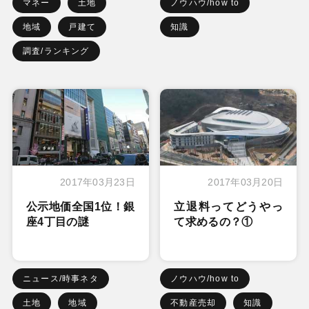
マネー
土地
ノウハウ/how to
地域
戸建て
知識
調査/ランキング
2017年03月23日
2017年03月20日
公示地価全国1位！銀
立退料ってどうやっ
座4丁目の謎
て求めるの？①
ニュース/時事ネタ
ノウハウ/how to
土地
地域
不動産売却
知識