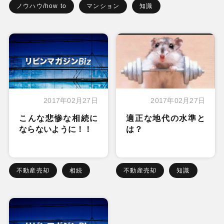
ノウハウ/how to
マンション
知識
2017年02月27日
2017年02月27日
こんな悲惨な相続に
適正な地代の水準と
ならないように！！
は？
不動産売却
相続
不動産売却
知識