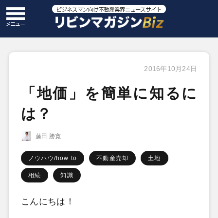
2016年10月24日
「地価」を簡単に知るに
は？
藤田 勝寛
ノウハウ/how to
不動産売却
土地
相続
知識
こんにちは！