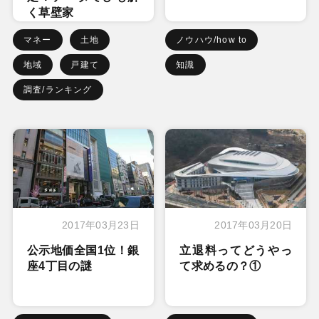
く草壁家
マネー
土地
ノウハウ/how to
地域
戸建て
知識
調査/ランキング
2017年03月23日
2017年03月20日
公示地価全国1位！銀
立退料ってどうやっ
座4丁目の謎
て求めるの？①