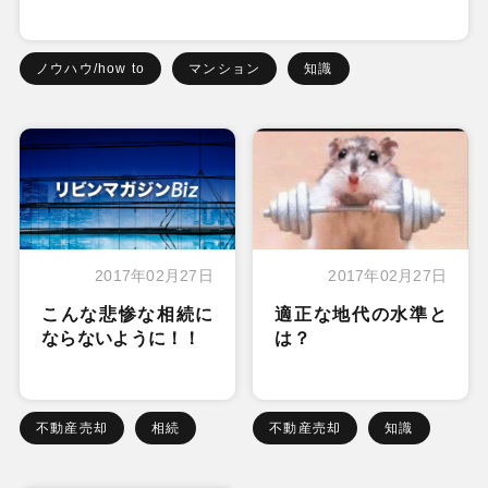
ノウハウ/how to
マンション
知識
2017年02月27日
2017年02月27日
こんな悲惨な相続に
適正な地代の水準と
ならないように！！
は？
不動産売却
相続
不動産売却
知識