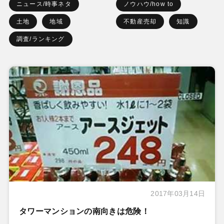
ニュース/時事ネタ
ノウハウ/how to
土地
地域
不動産売却
知識
調査/ランキング
2017年03月14日
タワーマンションの南向きは危険！