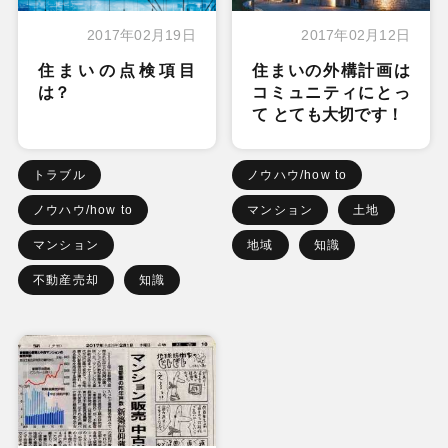
2017年02月19日
2017年02月12日
住まいの点検項目
住まいの外構計画は
は？
コミュニティにとっ
て とても大切です！
トラブル
ノウハウ/how to
ノウハウ/how to
マンション
土地
マンション
地域
知識
不動産売却
知識