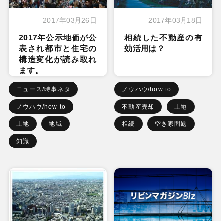
2017年03月26日
2017年03月18日
2017年公示地価が公
相続した不動産の有
表され都市と住宅の
効活用は？
構造変化が読み取れ
ます。
ニュース/時事ネタ
ノウハウ/how to
ノウハウ/how to
不動産売却
土地
土地
地域
相続
空き家問題
知識