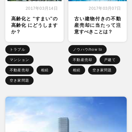
2017年03月14日
2017年03月07日
高齢化と “すまい”の
古い建物付きの不動
高齢化 にどうします
産売却に当たって注
か？
意すべきことは？
トラブル
ノウハウ/how to
マンション
不動産売却
戸建て
不動産売却
相続
相続
空き家問題
空き家問題