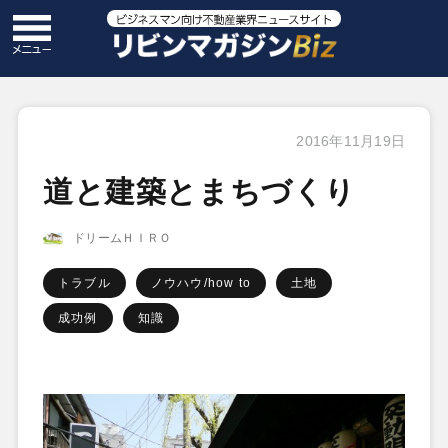
2016年11月19日
道と建築とまちづくり
ドリームＨＩＲＯ
トラブル
ノウハウ/how to
土地
成功例
知識